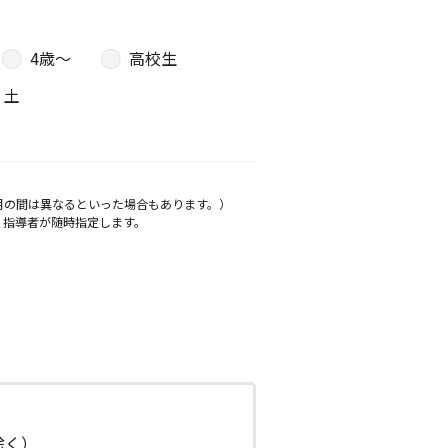
4歳〜
高校生
土
月の間は異なるといった場合もあります。）
、指導者が随時指定します。
日除く）