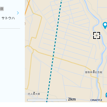
日
 サトウハ
2km