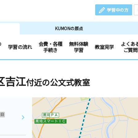
学習中の方
KUMONの原点
の
会費・各種
無料体験
よくあ
学習の流れ
教室見学
手続き
学習
ご質問
区吉江
付近の公文式教室
日