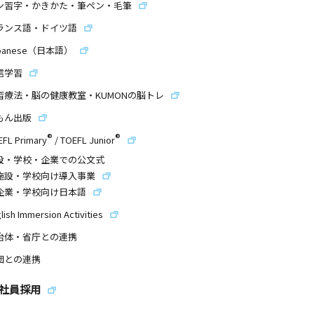
ン習字・かきかた・筆ペン・毛筆
ランス語・ドイツ語
panese（日本語）
信学習
習療法・脳の健康教室・KUMONの脳トレ
もん出版
®
®
EFL Primary
/
TOEFL Junior
設・学校・企業での公文式
施設・学校向け導入事業
企業・学校向け日本語
lish Immersion Activities
治体・省庁との連携
団との連携
社員採用