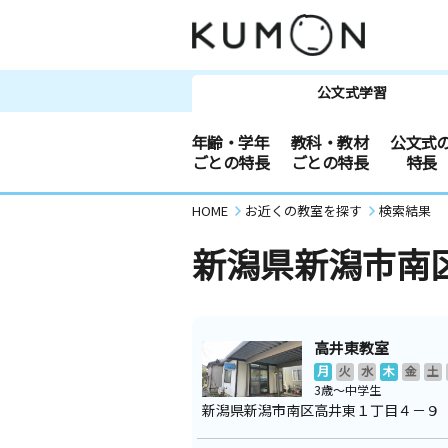
公文式学習
年齢・学年
教科・教材
公文式
ごとの特長
ごとの特長
特長
HOME
お近くの教室を探す
検索結果
新潟県新潟市南
高井東教室
月
火
水
木
金
土
3歳～中学生
新潟県新潟市南区高井東１丁目４－９