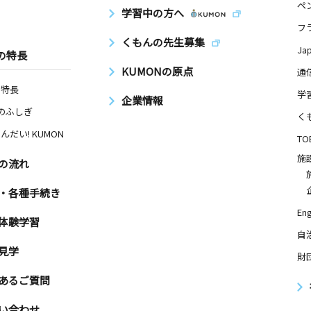
ペ
学習中の方へ
フ
くもんの先生募集
Ja
の特長
KUMONの原点
通
の特長
学
企業情報
Nのふしぎ
く
んだい! KUMON
TO
施
の流れ
・各種手続き
Eng
体験学習
自
見学
財
あるご質問
い合わせ