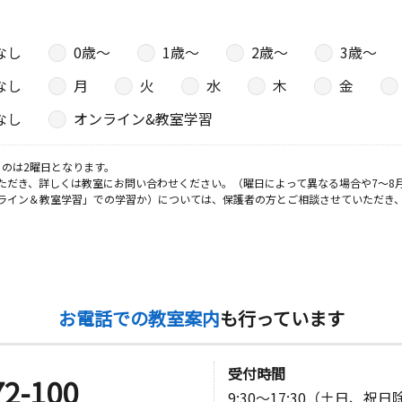
なし
0歳〜
1歳〜
2歳〜
3歳〜
なし
月
火
水
木
金
なし
オンライン&教室学習
のは2曜日となります。
ただき、詳しくは教室にお問い合わせください。（曜日によって異なる場合や7～8
ライン＆教室学習」での学習か）については、保護者の方とご相談させていただき
お電話での教室案内
も行っています
受付時間
72-100
9:30～17:30（土日、祝