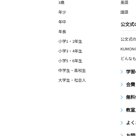
3歳
英語
年少
国語
年中
公文式
年長
公文式
小学1・2年生
KUMO
小学3・4年生
どんなも
小学5・6年生
中学生・高校生
学習
大学生・社会人
会費
無料
教室
よく
お問