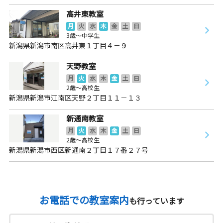
高井東教室
月
火
水
木
金
土
日
3歳～中学生
新潟県新潟市南区高井東１丁目４－９
天野教室
月
火
水
木
金
土
日
2歳～高校生
新潟県新潟市江南区天野２丁目１１－１３
新通南教室
月
火
水
木
金
土
日
2歳～高校生
新潟県新潟市西区新通南２丁目１７番２７号
お電話での教室案内
も行っています