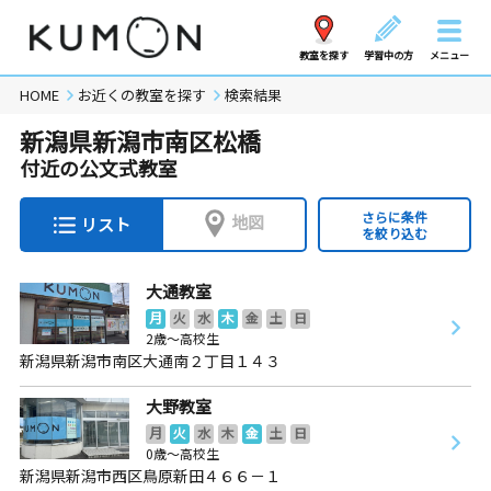
教室を探す
学習中の方
メニュー
HOME
お近くの教室を探す
検索結果
新潟県新潟市南区松橋
付近の公文式教室
さらに条件
地図
リスト
を絞り込む
大通教室
月
火
水
木
金
土
日
2歳～高校生
新潟県新潟市南区大通南２丁目１４３
大野教室
月
火
水
木
金
土
日
0歳～高校生
新潟県新潟市西区鳥原新田４６６－１