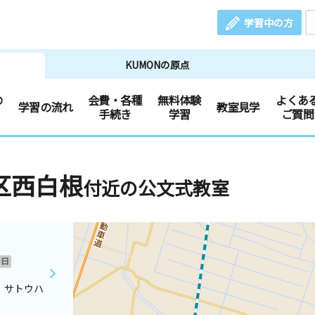
学習中の方
KUMONの原点
の
会費・各種
無料体験
よくあ
学習の流れ
教室見学
手続き
学習
ご質問
区西白根
付近の公文式教室
日
 サトウハ