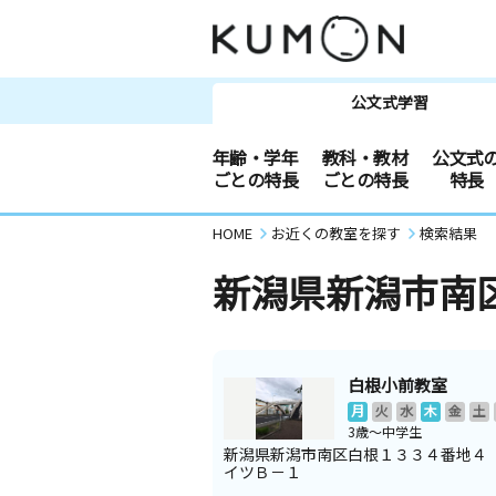
公文式学習
年齢・学年
教科・教材
公文式
ごとの特長
ごとの特長
特長
HOME
お近くの教室を探す
検索結果
新潟県新潟市南
白根小前教室
月
火
水
木
金
土
3歳～中学生
新潟県新潟市南区白根１３３４番地４
イツＢ－１