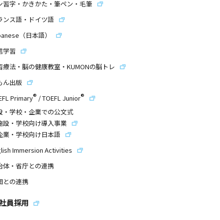
ン習字・かきかた・筆ペン・毛筆
ランス語・ドイツ語
panese（日本語）
信学習
習療法・脳の健康教室・KUMONの脳トレ
もん出版
®
®
EFL Primary
/
TOEFL Junior
設・学校・企業での公文式
施設・学校向け導入事業
企業・学校向け日本語
lish Immersion Activities
治体・省庁との連携
団との連携
社員採用