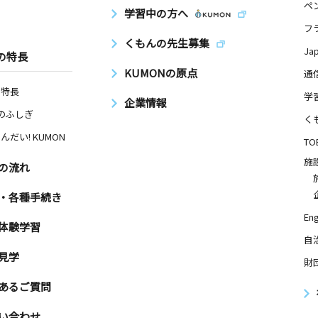
ペ
学習中の方へ
フ
くもんの先生募集
Ja
の特長
KUMONの原点
通
の特長
学
企業情報
Nのふしぎ
く
んだい! KUMON
TO
施
の流れ
・各種手続き
Eng
体験学習
自
見学
財
あるご質問
い合わせ