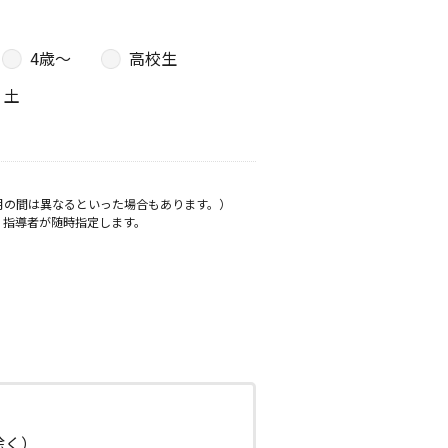
4歳〜
高校生
土
月の間は異なるといった場合もあります。）
、指導者が随時指定します。
日除く）