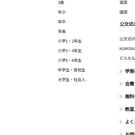
3歳
英語
年少
国語
年中
公文式
年長
公文式
小学1・2年生
KUMO
小学3・4年生
どんなも
小学5・6年生
中学生・高校生
学習
大学生・社会人
会費
無料
教室
よく
お問