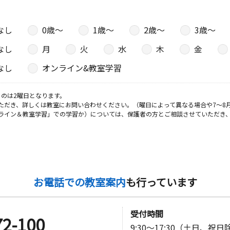
なし
0歳〜
1歳〜
2歳〜
3歳〜
なし
月
火
水
木
金
なし
オンライン&教室学習
のは2曜日となります。
ただき、詳しくは教室にお問い合わせください。（曜日によって異なる場合や7～8
ライン＆教室学習」での学習か）については、保護者の方とご相談させていただき
お電話での教室案内
も行っています
受付時間
72-100
9:30～17:30（土日、祝