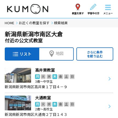
教室を探す
学習中の方
メニュー
HOME
お近くの教室を探す
検索結果
新潟県新潟市南区大倉
付近の公文式教室
さらに条件
地図
リスト
を絞り込む
高井東教室
月
火
水
木
金
土
日
3歳～中学生
新潟県新潟市南区高井東１丁目４－９
大通教室
月
火
水
木
金
土
日
2歳～高校生
新潟県新潟市南区大通南２丁目１４３