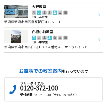
大野教室
月
火
水
木
金
土
日
0歳～高校生
新潟県新潟市西区鳥原新田４６６－１
白根小前教室
月
火
水
木
金
土
日
3歳～中学生
新潟県新潟市南区白根１３３４番地４ サトウハイツＢ－１
お電話での教室案内
も行っています
フリーダイヤル
0120-372-100
受付時間
9:30～17:30（土日、祝日除く）