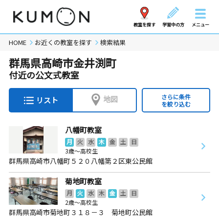
教室を探す
学習中の方
メニュー
HOME
お近くの教室を探す
検索結果
群馬県高崎市金井渕町
付近の公文式教室
さらに条件
地図
リスト
を絞り込む
八幡町教室
月
火
水
木
金
土
日
3歳～高校生
群馬県高崎市八幡町５２０八幡第２区東公民館
菊地町教室
月
火
水
木
金
土
日
2歳～高校生
群馬県高崎市菊地町３１８－３ 菊地町公民館