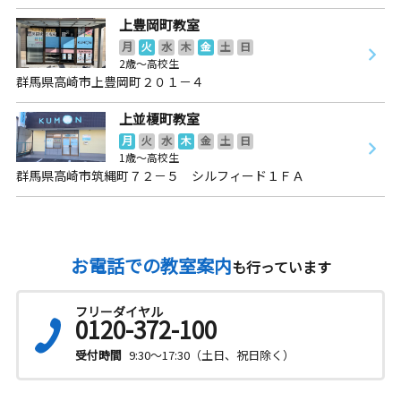
上豊岡町教室
月
火
水
木
金
土
日
2歳～高校生
群馬県高崎市上豊岡町２０１－４
上並榎町教室
月
火
水
木
金
土
日
1歳～高校生
群馬県高崎市筑縄町７２－５ シルフィード１ＦＡ
お電話での教室案内
も行っています
フリーダイヤル
0120-372-100
受付時間
9:30～17:30（土日、祝日除く）