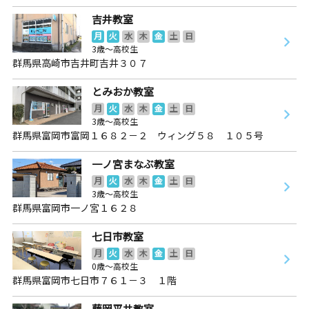
吉井教室
月
火
水
木
金
土
日
3歳～高校生
群馬県高崎市吉井町吉井３０７
とみおか教室
月
火
水
木
金
土
日
3歳～高校生
群馬県富岡市富岡１６８２－２ ウィング５８ １０５号
一ノ宮まなぶ教室
月
火
水
木
金
土
日
3歳～高校生
群馬県富岡市一ノ宮１６２８
七日市教室
月
火
水
木
金
土
日
0歳～高校生
群馬県富岡市七日市７６１－３ １階
藤岡平井教室