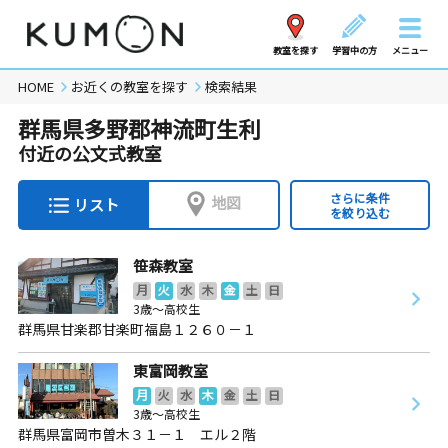
教室を探す
学習中の方
メニュー
HOME
お近くの教室を探す
検索結果
群馬県多野郡神流町生利
付近の公文式教室
さらに条件
地図
リスト
を絞り込む
笹森教室
月
火
水
木
金
土
日
3歳～高校生
群馬県甘楽郡甘楽町福島１２６０－１
東富岡教室
月
火
水
木
金
土
日
3歳～高校生
群馬県富岡市曽木３１－１ エル２階