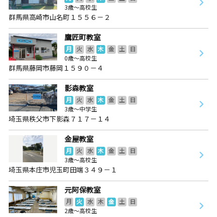
3歳～高校生
群馬県高崎市山名町１５５６－２
鷹匠町教室
月
火
水
木
金
土
日
0歳～高校生
群馬県藤岡市藤岡１５９０－４
影森教室
月
火
水
木
金
土
日
3歳～中学生
埼玉県秩父市下影森７１７－１４
金屋教室
月
火
水
木
金
土
日
3歳～高校生
埼玉県本庄市児玉町田端３４９－１
元阿保教室
月
火
水
木
金
土
日
2歳～高校生