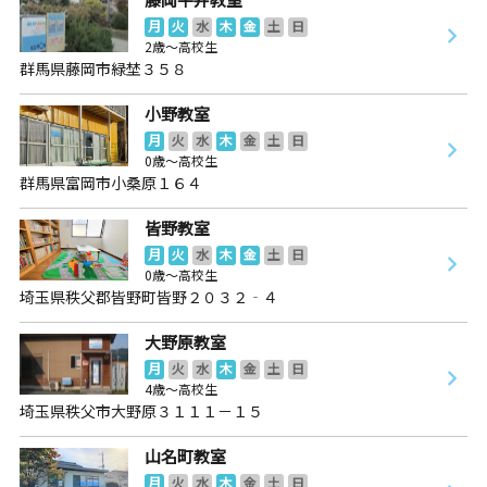
月
火
水
木
金
土
日
2歳～高校生
群馬県藤岡市緑埜３５８
小野教室
月
火
水
木
金
土
日
0歳～高校生
群馬県富岡市小桑原１６４
皆野教室
月
火
水
木
金
土
日
0歳～高校生
埼玉県秩父郡皆野町皆野２０３２‐４
大野原教室
月
火
水
木
金
土
日
4歳～高校生
埼玉県秩父市大野原３１１１－１５
山名町教室
月
火
水
木
金
土
日