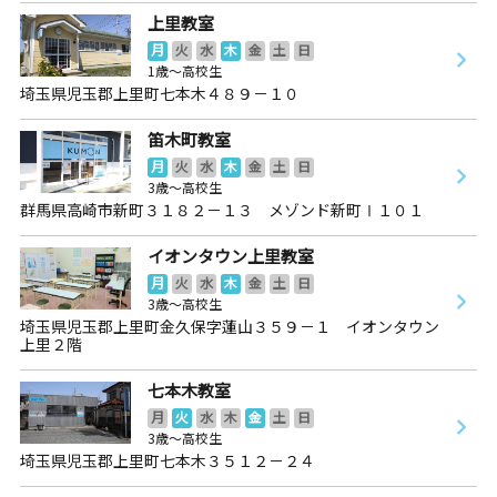
上里教室
月
火
水
木
金
土
日
1歳～高校生
埼玉県児玉郡上里町七本木４８９－１０
笛木町教室
月
火
水
木
金
土
日
3歳～高校生
群馬県高崎市新町３１８２－１３ メゾンド新町Ⅰ１０１
イオンタウン上里教室
月
火
水
木
金
土
日
3歳～高校生
埼玉県児玉郡上里町金久保字蓮山３５９－１ イオンタウン
上里２階
七本木教室
月
火
水
木
金
土
日
3歳～高校生
埼玉県児玉郡上里町七本木３５１２－２４