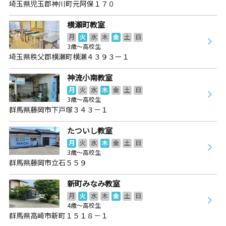
埼玉県児玉郡神川町元阿保１７０
横瀬町教室
月
火
水
木
金
土
日
3歳～高校生
埼玉県秩父郡横瀬町横瀬４３９３ー１
神流小南教室
月
火
水
木
金
土
日
3歳～高校生
群馬県藤岡市下戸塚３４３－１
たついし教室
月
火
水
木
金
土
日
3歳～高校生
群馬県藤岡市立石５５９
新町みなみ教室
月
火
水
木
金
土
日
4歳～高校生
群馬県高崎市新町１５１８－１