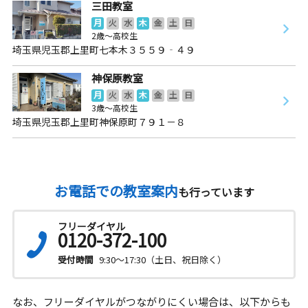
三田教室
月
火
水
木
金
土
日
2歳～高校生
埼玉県児玉郡上里町七本木３５５９‐４９
神保原教室
月
火
水
木
金
土
日
3歳～高校生
埼玉県児玉郡上里町神保原町７９１－８
お電話での教室案内
も行っています
フリーダイヤル
0120-372-100
受付時間
9:30～17:30（土日、祝日除く）
なお、フリーダイヤルがつながりにくい場合は、以下からも