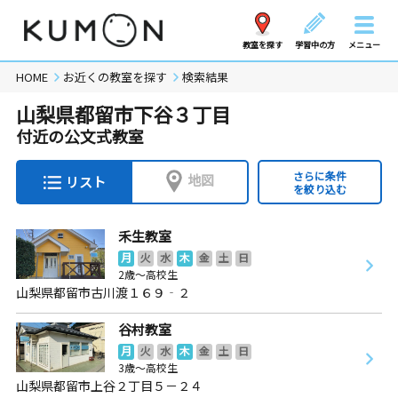
教室を探す
学習中の方
メニュー
HOME
お近くの教室を探す
検索結果
山梨県都留市下谷３丁目
付近の公文式教室
さらに条件
地図
リスト
を絞り込む
禾生教室
月
火
水
木
金
土
日
2歳～高校生
山梨県都留市古川渡１６９‐２
谷村教室
月
火
水
木
金
土
日
3歳～高校生
山梨県都留市上谷２丁目５－２４