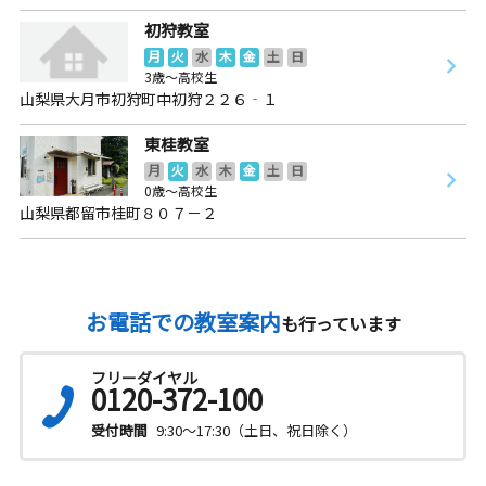
初狩教室
月
火
水
木
金
土
日
3歳～高校生
山梨県大月市初狩町中初狩２２６‐１
東桂教室
月
火
水
木
金
土
日
0歳～高校生
山梨県都留市桂町８０７－２
お電話での教室案内
も行っています
フリーダイヤル
0120-372-100
受付時間
9:30～17:30（土日、祝日除く）