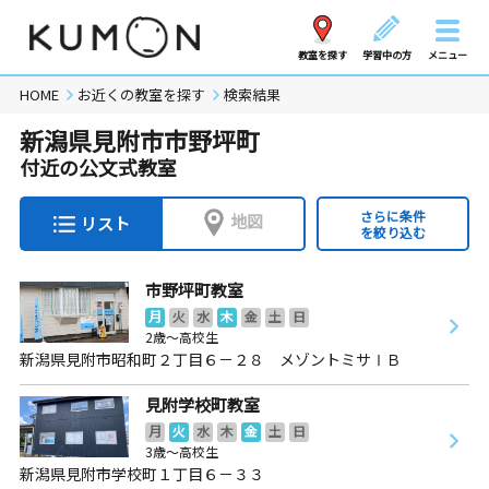
教室を探す
学習中の方
メニュー
HOME
お近くの教室を探す
検索結果
新潟県見附市市野坪町
付近の公文式教室
さらに条件
地図
リスト
を絞り込む
市野坪町教室
月
火
水
木
金
土
日
2歳～高校生
新潟県見附市昭和町２丁目６－２８ メゾントミサⅠＢ
見附学校町教室
月
火
水
木
金
土
日
3歳～高校生
新潟県見附市学校町１丁目６－３３