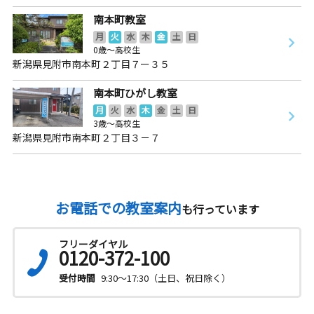
南本町教室
月
火
水
木
金
土
日
0歳～高校生
新潟県見附市南本町２丁目７ー３５
南本町ひがし教室
月
火
水
木
金
土
日
3歳～高校生
新潟県見附市南本町２丁目３－７
お電話での教室案内
も行っています
フリーダイヤル
0120-372-100
受付時間
9:30～17:30（土日、祝日除く）