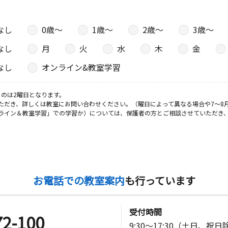
なし
0歳〜
1歳〜
2歳〜
3歳〜
なし
月
火
水
木
金
なし
オンライン&教室学習
のは2曜日となります。
ただき、詳しくは教室にお問い合わせください。（曜日によって異なる場合や7～8
ライン＆教室学習」での学習か）については、保護者の方とご相談させていただき
お電話での教室案内
も行っています
受付時間
72-100
9:30～17:30（土日、祝