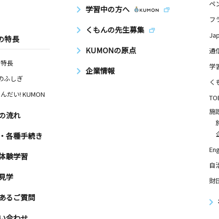
ペ
学習中の方へ
フ
くもんの先生募集
Ja
の特長
KUMONの原点
通
の特長
学
企業情報
Nのふしぎ
く
んだい! KUMON
TO
施
の流れ
・各種手続き
Eng
体験学習
自
見学
財
あるご質問
い合わせ