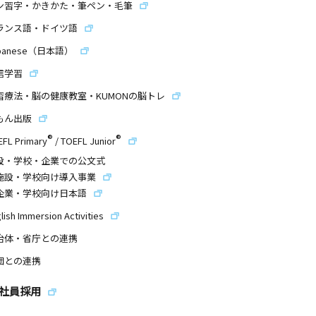
ン習字・かきかた・筆ペン・毛筆
ランス語・ドイツ語
panese（日本語）
信学習
習療法・脳の健康教室・KUMONの脳トレ
もん出版
®
®
EFL Primary
/
TOEFL Junior
設・学校・企業での公文式
施設・学校向け導入事業
企業・学校向け日本語
lish Immersion Activities
治体・省庁との連携
団との連携
社員採用