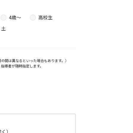
4歳〜
高校生
土
月の間は異なるといった場合もあります。）
、指導者が随時指定します。
日除く）