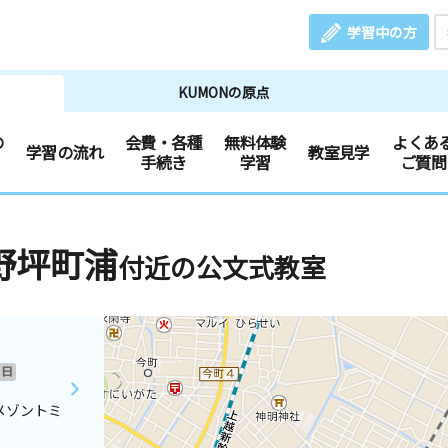
学習中の方
KUMONの原点
の
会費・各種
無料体験
よくあ
学習の流れ
教室見学
手続き
学習
ご質問
野坪町浦
付近の公文式教室
日
メゾントミ