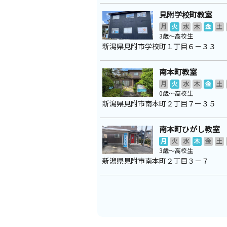
見附学校町教室
月
火
水
木
金
土
3歳～高校生
新潟県見附市学校町１丁目６－３３
南本町教室
月
火
水
木
金
土
0歳～高校生
新潟県見附市南本町２丁目７ー３５
南本町ひがし教室
月
火
水
木
金
土
3歳～高校生
新潟県見附市南本町２丁目３－７