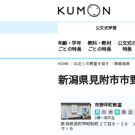
公文式学習
年齢・学年
教科・教材
公文式
ごとの特長
ごとの特長
特長
HOME
お近くの教室を探す
検索結果
新潟県見附市市
市野坪町教室
月
火
水
木
金
土
2歳～高校生
新潟県見附市昭和町２丁目６－２８ 
サⅠＢ