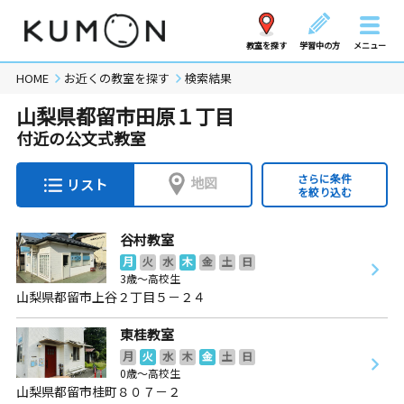
教室を探す
学習中の方
メニュー
HOME
お近くの教室を探す
検索結果
山梨県都留市田原１丁目
付近の公文式教室
さらに条件
地図
リスト
を絞り込む
谷村教室
月
火
水
木
金
土
日
3歳～高校生
山梨県都留市上谷２丁目５－２４
東桂教室
月
火
水
木
金
土
日
0歳～高校生
山梨県都留市桂町８０７－２