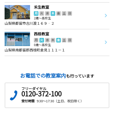
禾生教室
月
火
水
木
金
土
日
2歳～高校生
山梨県都留市古川渡１６９‐２
西桂教室
月
火
水
木
金
土
日
0歳～高校生
山梨県南都留郡西桂町倉見１１１－１
お電話での教室案内
も行っています
フリーダイヤル
0120-372-100
受付時間
9:30～17:30（土日、祝日除く）