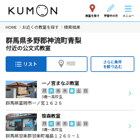
教室を探す
学習中の方
メニュー
HOME
お近くの教室を探す
検索結果
群馬県多野郡神流町青梨
付近の公文式教室
さらに条件
地図
リスト
を絞り込む
一ノ宮まなぶ教室
月
火
水
木
金
土
日
3歳～高校生
群馬県富岡市一ノ宮１６２８
笹森教室
月
火
水
木
金
土
日
3歳～高校生
群馬県甘楽郡甘楽町福島１２６０－１