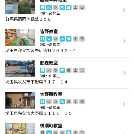
月
火
水
木
金
土
日
2歳～高校生
群馬県藤岡市緑埜３５８
皆野教室
月
火
水
木
金
土
日
0歳～高校生
埼玉県秩父郡皆野町皆野２０３２‐４
影森教室
月
火
水
木
金
土
日
3歳～中学生
埼玉県秩父市下影森７１７－１４
大野原教室
月
火
水
木
金
土
日
4歳～高校生
埼玉県秩父市大野原３１１１－１５
横瀬町教室
月
火
水
木
金
土
日