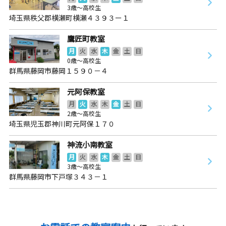
3歳～高校生
埼玉県秩父郡横瀬町横瀬４３９３ー１
鷹匠町教室
月
火
水
木
金
土
日
0歳～高校生
群馬県藤岡市藤岡１５９０－４
元阿保教室
月
火
水
木
金
土
日
2歳～高校生
埼玉県児玉郡神川町元阿保１７０
神流小南教室
月
火
水
木
金
土
日
3歳～高校生
群馬県藤岡市下戸塚３４３－１