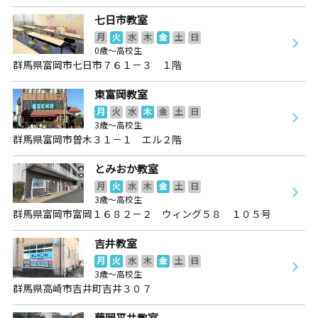
七日市教室
月
火
水
木
金
土
日
0歳～高校生
群馬県富岡市七日市７６１－３ １階
東富岡教室
月
火
水
木
金
土
日
3歳～高校生
群馬県富岡市曽木３１－１ エル２階
とみおか教室
月
火
水
木
金
土
日
3歳～高校生
群馬県富岡市富岡１６８２－２ ウィング５８ １０５号
吉井教室
月
火
水
木
金
土
日
3歳～高校生
群馬県高崎市吉井町吉井３０７
藤岡平井教室