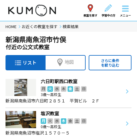
教室を探す
学習中の方
メニュー
HOME
お近くの教室を探す
検索結果
新潟県南魚沼市竹俣
付近の公文式教室
さらに条件
地図
リスト
を絞り込む
六日町駅西口教室
月
火
水
木
金
土
日
3歳～高校生
新潟県南魚沼市六日町２８５１ 平賀ビル ２Ｆ
塩沢教室
月
火
水
木
金
土
日
0歳～高校生
新潟県南魚沼市塩沢１５７０－５