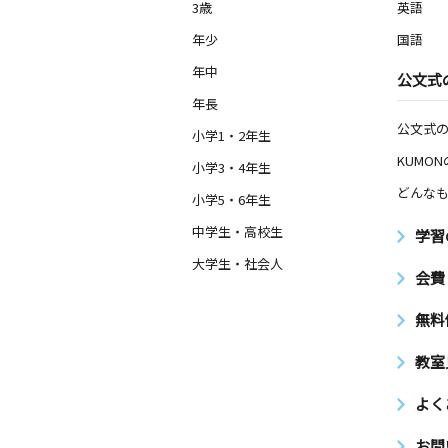
長野県佐久市野沢２６－１ 田中屋ビ
3歳
英語
年少
国語
影森教室
年中
公文式
月
火
水
木
金
土
3歳～中学生
年長
埼玉県秩父市下影森７１７－１４
公文式
小学1・2年生
KUMO
小学3・4年生
藤岡平井教室
どんなも
月
火
水
木
金
土
小学5・6年生
2歳～高校生
中学生・高校生
群馬県藤岡市緑埜３５８
学習
大学生・社会人
会費
中込教室
月
火
水
木
金
土
無料
2歳～高校生
長野県佐久市中込５４２－３
教室
平根教室
よく
月
火
水
木
金
土
1歳～高校生
お問