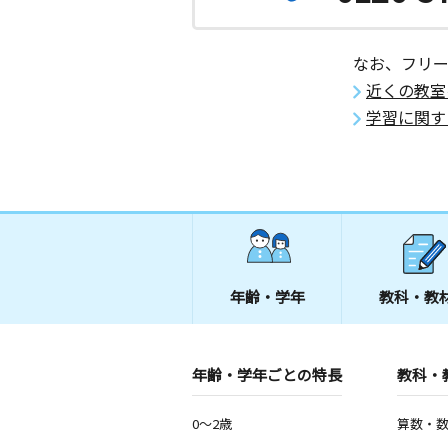
臼田中央教室
月
火
なお、フリ
水
木
金
土
3歳～高校生
近くの教室
長野県佐久市臼田２１８２－１
学習に関す
平賀教室
月
火
水
木
金
土
2歳～高校生
長野県佐久市平賀５２４３ー１Ｆ
臼田切原教室
月
火
水
木
金
土
年齢・学年
教科・教
0歳～高校生
長野県佐久市中小田切１６２－１ 佐
協同組合 旧切原店 ２階会議室
年齢・学年ごとの特長
教科・
野沢教室
月
火
水
木
金
土
0～2歳
算数・
2歳～高校生