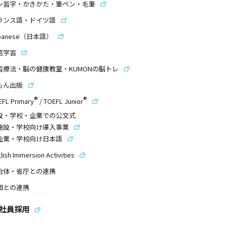
ン習字・かきかた・筆ペン・毛筆
ランス語・ドイツ語
panese（日本語）
信学習
習療法・脳の健康教室・KUMONの脳トレ
もん出版
®
®
EFL Primary
/
TOEFL Junior
設・学校・企業での公文式
施設・学校向け導入事業
企業・学校向け日本語
lish Immersion Activities
治体・省庁との連携
団との連携
社員採用