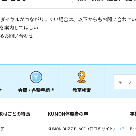
ーダイヤルがつながりにくい場合は、以下からもお問い合わせい
日
を案内してほしい
るお問い合わせ
日
日
材
会費・
各種手続き
教室検索
久浅間農業
教材ごとの特長
KUMON体験者の声
事
日
数学
KUMON BUZZ PLACE（口コミサイト）
Ba