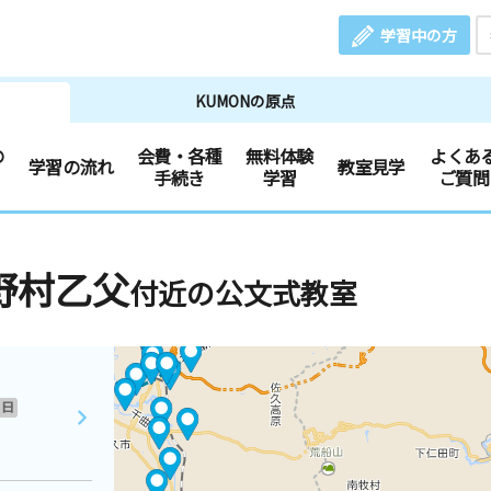
学習中の方
KUMONの原点
の
会費・各種
無料体験
よくあ
学習の流れ
教室見学
手続き
学習
ご質問
野村乙父
付近の公文式教室
日