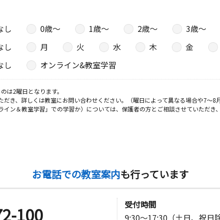
なし
0歳〜
1歳〜
2歳〜
3歳〜
日
なし
月
火
水
木
金
なし
オンライン&教室学習
日
のは2曜日となります。
ただき、詳しくは教室にお問い合わせください。（曜日によって異なる場合や7～8
１
ライン＆教室学習」での学習か）については、保護者の方とご相談させていただき
日
お電話での教室案内
も行っています
日
受付時間
72-100
9:30～17:30（土日、祝