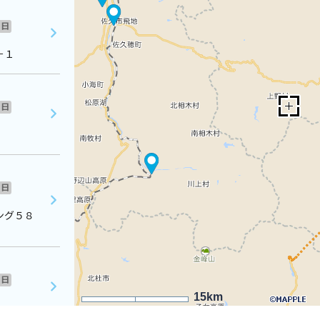
日
－１
日
日
ィング５８
日
15km