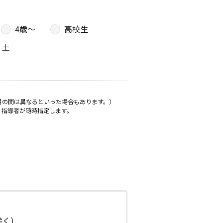
4歳〜
高校生
土
月の間は異なるといった場合もあります。）
、指導者が随時指定します。
日除く）