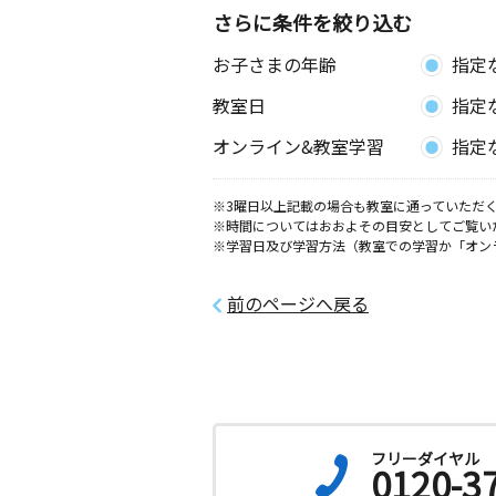
さらに条件を絞り込む
笹森教室
お子さまの年齢
指定
月
火
水
木
金
土
3歳～高校生
教室日
指定
群馬県甘楽郡甘楽町福島１２６０－１
オンライン&教室学習
指定
さくほ教室
月
火
水
木
金
土
※3曜日以上記載の場合も教室に通っていただく
0歳～高校生
※時間についてはおおよその目安としてご覧い
長野県南佐久郡佐久穂町海瀬２２２‐
※学習日及び学習方法（教室での学習か「オン
小野教室
前のページへ戻る
月
火
水
木
金
土
0歳～高校生
群馬県富岡市小桑原１６４
吉井教室
月
火
水
木
金
土
フリーダイヤル
3歳～高校生
0120-3
群馬県高崎市吉井町吉井３０７