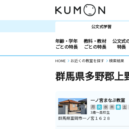
公文式学習
年齢・学年
教科・教材
公文式
ごとの特長
ごとの特長
特長
HOME
お近くの教室を探す
検索結果
群馬県多野郡上
一ノ宮まなぶ教室
月
火
水
木
金
土
3歳～高校生
群馬県富岡市一ノ宮１６２８