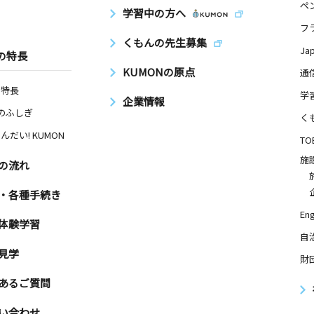
ル２Ｆ
ペ
学習中の方へ
フ
くもんの先生募集
Ja
の特長
日
KUMONの原点
通
の特長
学
企業情報
Nのふしぎ
く
んだい! KUMON
日
TO
施
の流れ
・各種手続き
Eng
日
体験学習
自
見学
財
あるご質問
日
い合わせ