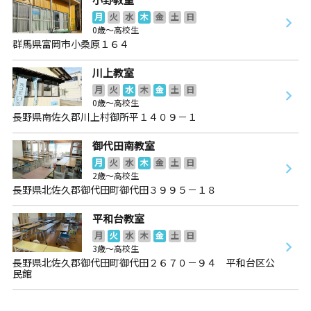
月
火
水
木
金
土
日
0歳～高校生
群馬県富岡市小桑原１６４
川上教室
月
火
水
木
金
土
日
0歳～高校生
長野県南佐久郡川上村御所平１４０９－１
御代田南教室
月
火
水
木
金
土
日
2歳～高校生
長野県北佐久郡御代田町御代田３９９５－１８
平和台教室
月
火
水
木
金
土
日
3歳～高校生
長野県北佐久郡御代田町御代田２６７０－９４ 平和台区公
民館