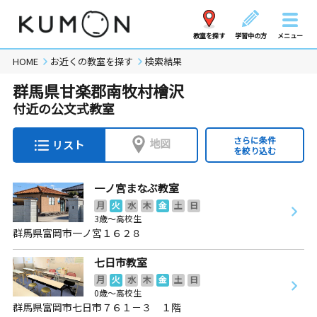
教室を探す
学習中の方
メニュー
HOME
お近くの教室を探す
検索結果
群馬県甘楽郡南牧村檜沢
付近の公文式教室
さらに条件
地図
リスト
を絞り込む
一ノ宮まなぶ教室
月
火
水
木
金
土
日
3歳～高校生
群馬県富岡市一ノ宮１６２８
七日市教室
月
火
水
木
金
土
日
0歳～高校生
群馬県富岡市七日市７６１－３ １階