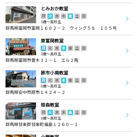
とみおか教室
月
火
水
木
金
土
日
3歳～高校生
群馬県富岡市富岡１６８２－２ ウィング５８ １０５号
東富岡教室
月
火
水
木
金
土
日
3歳～高校生
群馬県富岡市曽木３１－１ エル２階
原市小南教室
月
火
水
木
金
土
日
0歳～高校生
群馬県安中市原市１４２４－２
笹森教室
月
火
水
木
金
土
日
3歳～高校生
群馬県甘楽郡甘楽町福島１２６０－１
小野教室