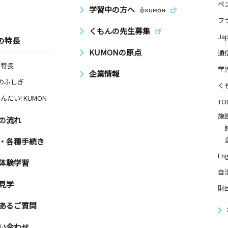
ペ
学習中の方へ
フ
くもんの先生募集
Ja
の特長
KUMONの原点
通
の特長
学
企業情報
Nのふしぎ
く
んだい! KUMON
TO
施
の流れ
・各種手続き
Eng
体験学習
自
見学
財
あるご質問
い合わせ