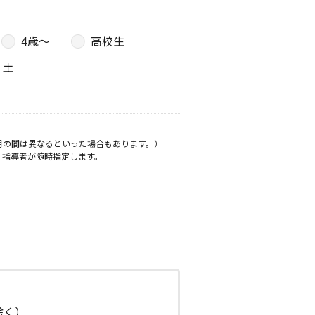
4歳〜
高校生
土
月の間は異なるといった場合もあります。）
、指導者が随時指定します。
日除く）