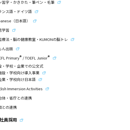
ン習字・かきかた・筆ペン・毛筆
ランス語・ドイツ語
panese（日本語）
信学習
習療法・脳の健康教室・KUMONの脳トレ
もん出版
®
®
EFL Primary
/
TOEFL Junior
設・学校・企業での公文式
施設・学校向け導入事業
企業・学校向け日本語
lish Immersion Activities
治体・省庁との連携
団との連携
社員採用