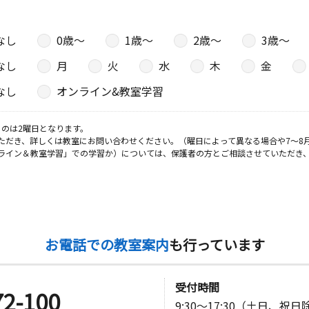
なし
0歳〜
1歳〜
2歳〜
3歳〜
なし
月
火
水
木
金
なし
オンライン&教室学習
のは2曜日となります。
ただき、詳しくは教室にお問い合わせください。（曜日によって異なる場合や7～8
ライン＆教室学習」での学習か）については、保護者の方とご相談させていただき
お電話での教室案内
も行っています
受付時間
72-100
9:30～17:30（土日、祝