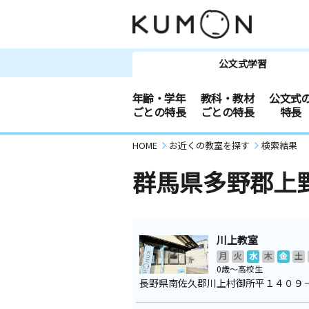
公文式学習
年齢・学年
教科・教材
公文式
ごとの特長
ごとの特長
特長
HOME
お近くの教室を探す
検索結果
群馬県多野郡上
川上教室
月
火
水
木
金
土
0歳～高校生
長野県南佐久郡川上村御所平１４０９