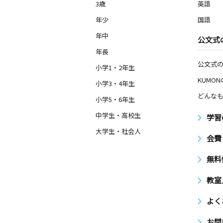
3歳
英語
年少
国語
年中
公文式
年長
公文式
小学1・2年生
KUMO
小学3・4年生
どんなも
小学5・6年生
中学生・高校生
学習
大学生・社会人
会費
無料
教室
よく
お問