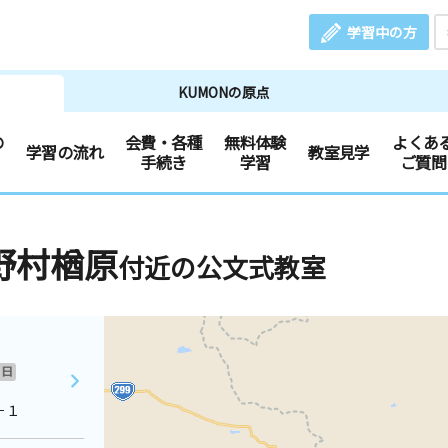
学習中の方
KUMONの原点
の
会費・各種
無料体験
よくあ
学習の流れ
教室見学
手続き
学習
ご質問
野村楢原
付近の公文式教室
日
－１