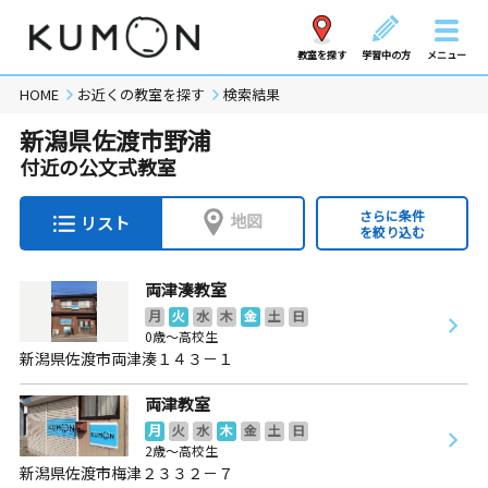
教室を探す
学習中の方
メニュー
HOME
お近くの教室を探す
検索結果
新潟県佐渡市野浦
付近の公文式教室
さらに条件
地図
リスト
を絞り込む
両津湊教室
月
火
水
木
金
土
日
0歳～高校生
新潟県佐渡市両津湊１４３－１
両津教室
月
火
水
木
金
土
日
2歳～高校生
新潟県佐渡市梅津２３３２－７