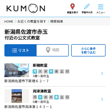
教室を探す
学習中の方
メニュー
HOME
お近くの教室を探す
検索結果
新潟県佐渡市赤玉
付近の公文式教室
さらに条件
地図
リスト
を絞り込む
新穂教室
月
火
水
木
金
土
日
3歳～高校生
新潟県佐渡市下新穂６２－７
両津湊教室
月
火
水
木
金
土
日
0歳～高校生
新潟県佐渡市両津湊１４３－１