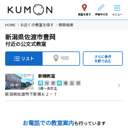
教室を探す
学習中の方
メニュー
HOME
お近くの教室を探す
検索結果
新潟県佐渡市豊岡
付近の公文式教室
さらに条件
地図
リスト
を絞り込む
新穂教室
月
火
水
木
金
土
日
3歳～高校生
新潟県佐渡市下新穂６２－７
お電話での教室案内
も行っています