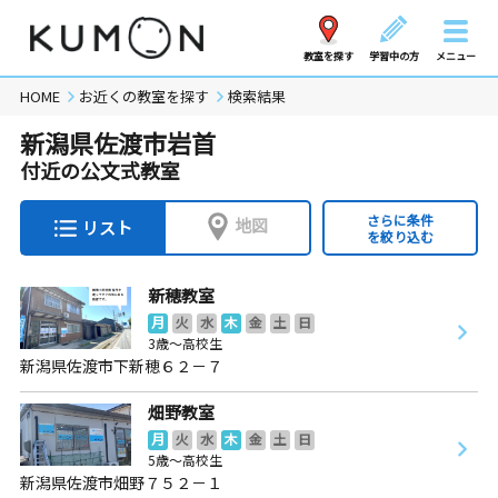
教室を探す
学習中の方
メニュー
HOME
お近くの教室を探す
検索結果
新潟県佐渡市岩首
付近の公文式教室
さらに条件
地図
リスト
を絞り込む
新穂教室
月
火
水
木
金
土
日
3歳～高校生
新潟県佐渡市下新穂６２－７
畑野教室
月
火
水
木
金
土
日
5歳～高校生
新潟県佐渡市畑野７５２－１