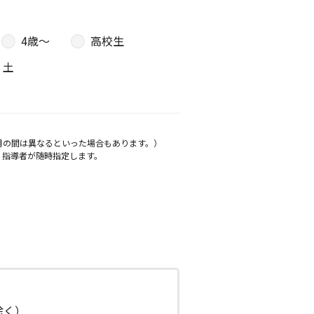
4歳〜
高校生
土
月の間は異なるといった場合もあります。）
、指導者が随時指定します。
日除く）