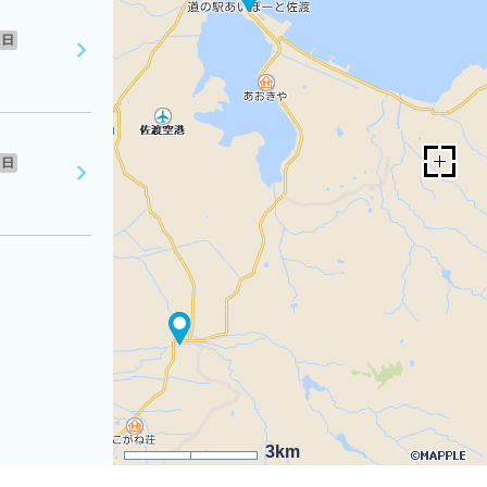
日
日
3km