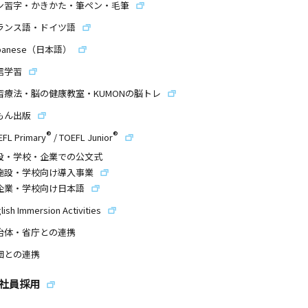
ン習字・かきかた・筆ペン・毛筆
ランス語・ドイツ語
panese（日本語）
信学習
習療法・脳の健康教室・KUMONの脳トレ
もん出版
®
®
EFL Primary
/
TOEFL Junior
設・学校・企業での公文式
施設・学校向け導入事業
企業・学校向け日本語
lish Immersion Activities
治体・省庁との連携
団との連携
社員採用