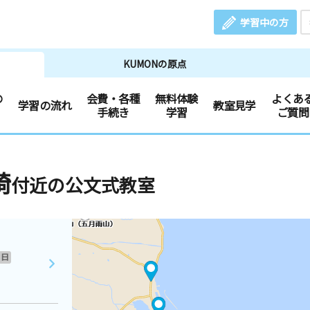
学習中の方
KUMONの原点
の
会費・各種
無料体験
よくあ
学習の流れ
教室見学
手続き
学習
ご質問
崎
付近の公文式教室
日