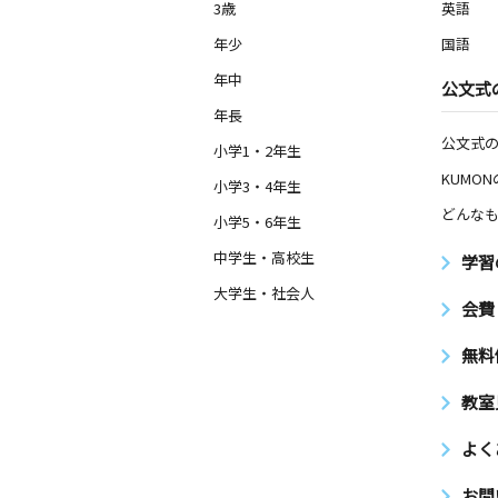
3歳
英語
年少
国語
年中
公文式
年長
公文式
小学1・2年生
KUMO
小学3・4年生
どんなも
小学5・6年生
中学生・高校生
学習
大学生・社会人
会費
無料
教室
よく
お問