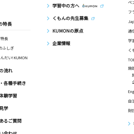
ペ
学習中の方へ
フ
くもんの先生募集
Ja
の特長
KUMONの原点
通
の特長
学
企業情報
Nのふしぎ
く
んだい! KUMON
TO
施
の流れ
・各種手続き
Eng
体験学習
自
見学
財
あるご質問
い合わせ