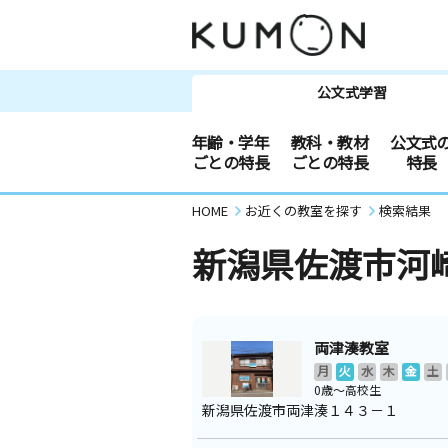
公文式学習
年齢・学年
教科・教材
公文式
ごとの特長
ごとの特長
特長
HOME
お近くの教室を探す
検索結果
新潟県佐渡市河
両津湊教室
月
火
水
木
金
土
0歳～高校生
新潟県佐渡市両津湊１４３－１