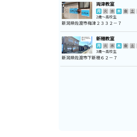
両津教室
月
火
水
木
金
土
2歳～高校生
新潟県佐渡市梅津２３３２－７
新穂教室
月
火
水
木
金
土
3歳～高校生
新潟県佐渡市下新穂６２－７