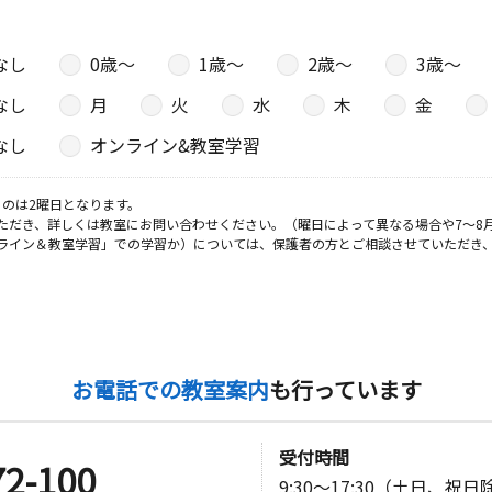
なし
0歳〜
1歳〜
2歳〜
3歳〜
なし
月
火
水
木
金
なし
オンライン&教室学習
のは2曜日となります。
ただき、詳しくは教室にお問い合わせください。（曜日によって異なる場合や7～8
ライン＆教室学習」での学習か）については、保護者の方とご相談させていただき
お電話での教室案内
も行っています
受付時間
72-100
9:30～17:30（土日、祝