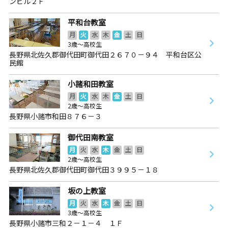
ンビル２Ｆ
平和台教室
月
火
水
木
金
土
日
3歳～高校生
長野県北佐久郡御代田町御代田２６７０－９４ 平和台区公
民館
小諸和田教室
月
火
水
木
金
土
日
2歳～高校生
長野県小諸市和田８７６－３
御代田南教室
月
火
水
木
金
土
日
2歳～高校生
長野県北佐久郡御代田町御代田３９９５－１８
坂の上教室
月
火
水
木
金
土
日
3歳～高校生
長野県小諸市三和２－１－４ １Ｆ