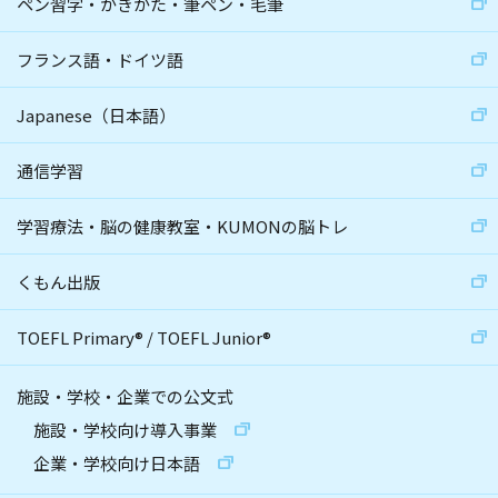
ペン習字・かきかた・筆ペン・毛筆
フランス語・ドイツ語
Japanese（日本語）
通信学習
学習療法・脳の健康教室・KUMONの脳トレ
くもん出版
TOEFL Primary
®
/
TOEFL Junior
®
施設・学校・企業での公文式
施設・学校向け導入事業
企業・学校向け日本語