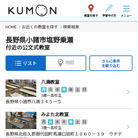
教室を探す
学習中の方
メニュー
HOME
お近くの教室を探す
検索結果
長野県小諸市塩野乗瀬
付近の公文式教室
さらに条件
地図
リスト
を絞り込む
八満教室
月
火
水
木
金
土
日
3歳～高校生
長野県小諸市八満３４５－５
みよた北教室
月
火
水
木
金
土
日
3歳～高校生
長野県北佐久郡御代田町馬瀬口旭町１８６０－３９ ウチデ