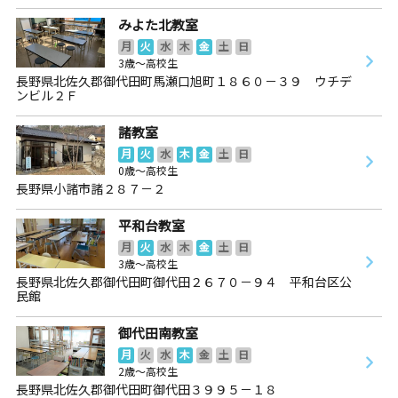
みよた北教室
月
火
水
木
金
土
日
3歳～高校生
長野県北佐久郡御代田町馬瀬口旭町１８６０－３９ ウチデ
ンビル２Ｆ
諸教室
月
火
水
木
金
土
日
0歳～高校生
長野県小諸市諸２８７－２
平和台教室
月
火
水
木
金
土
日
3歳～高校生
長野県北佐久郡御代田町御代田２６７０－９４ 平和台区公
民館
御代田南教室
月
火
水
木
金
土
日
2歳～高校生
長野県北佐久郡御代田町御代田３９９５－１８