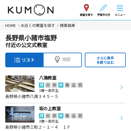
教室を探す
学習中の方
メニュー
HOME
お近くの教室を探す
検索結果
長野県小諸市塩野
付近の公文式教室
さらに条件
地図
リスト
を絞り込む
八満教室
月
火
水
木
金
土
日
3歳～高校生
長野県小諸市八満３４５－５
坂の上教室
月
火
水
木
金
土
日
3歳～高校生
長野県小諸市三和２－１－４ １Ｆ