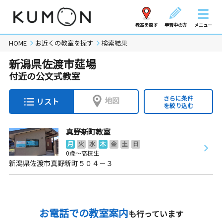
教室を探す
学習中の方
メニュー
HOME
お近くの教室を探す
検索結果
新潟県佐渡市莚場
付近の公文式教室
さらに条件
地図
リスト
を絞り込む
真野新町教室
月
火
水
木
金
土
日
0歳～高校生
新潟県佐渡市真野新町５０４－３
お電話での教室案内
も行っています