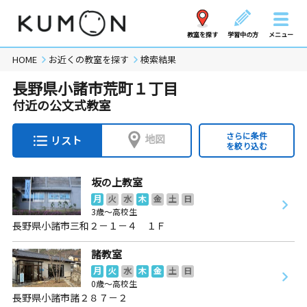
教室を探す
学習中の方
メニュー
HOME
お近くの教室を探す
検索結果
長野県小諸市荒町１丁目
付近の公文式教室
さらに条件
地図
リスト
を絞り込む
坂の上教室
月
火
水
木
金
土
日
3歳～高校生
長野県小諸市三和２－１－４ １Ｆ
諸教室
月
火
水
木
金
土
日
0歳～高校生
長野県小諸市諸２８７－２