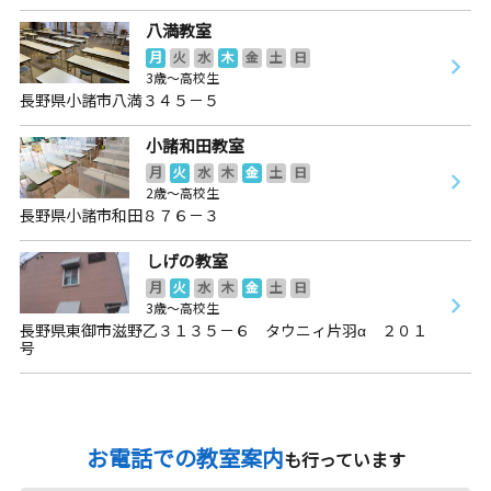
八満教室
月
火
水
木
金
土
日
3歳～高校生
長野県小諸市八満３４５－５
小諸和田教室
月
火
水
木
金
土
日
2歳～高校生
長野県小諸市和田８７６－３
しげの教室
月
火
水
木
金
土
日
3歳～高校生
長野県東御市滋野乙３１３５－６ タウニィ片羽α ２０１
号
お電話での教室案内
も行っています