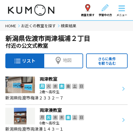
教室を探す
学習中の方
メニュー
HOME
お近くの教室を探す
検索結果
新潟県佐渡市両津福浦２丁目
付近の公文式教室
さらに条件
地図
リスト
を絞り込む
両津教室
月
火
水
木
金
土
日
2歳～高校生
新潟県佐渡市梅津２３３２－７
両津湊教室
月
火
水
木
金
土
日
0歳～高校生
新潟県佐渡市両津湊１４３－１