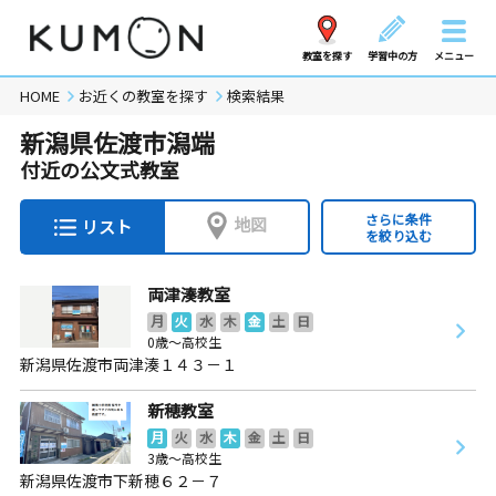
教室を探す
学習中の方
メニュー
HOME
お近くの教室を探す
検索結果
新潟県佐渡市潟端
付近の公文式教室
さらに条件
地図
リスト
を絞り込む
両津湊教室
月
火
水
木
金
土
日
0歳～高校生
新潟県佐渡市両津湊１４３－１
新穂教室
月
火
水
木
金
土
日
3歳～高校生
新潟県佐渡市下新穂６２－７