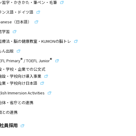
ン習字・かきかた・筆ペン・毛筆
ランス語・ドイツ語
panese（日本語）
信学習
習療法・脳の健康教室・KUMONの脳トレ
もん出版
®
®
EFL Primary
/
TOEFL Junior
設・学校・企業での公文式
施設・学校向け導入事業
企業・学校向け日本語
lish Immersion Activities
治体・省庁との連携
団との連携
社員採用