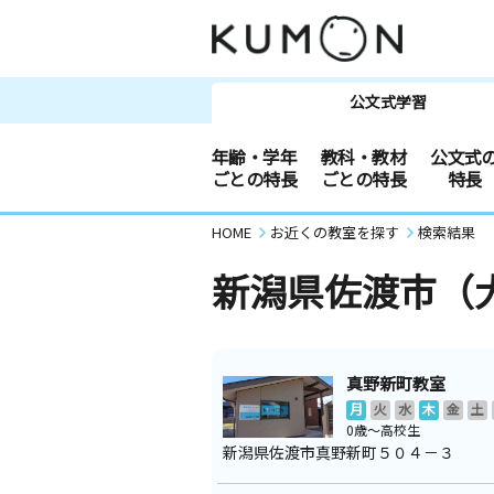
公文式学習
年齢・学年
教科・教材
公文式
ごとの特長
ごとの特長
特長
HOME
お近くの教室を探す
検索結果
新潟県佐渡市（
真野新町教室
月
火
水
木
金
土
0歳～高校生
新潟県佐渡市真野新町５０４－３