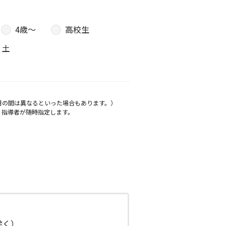
4歳〜
高校生
土
月の間は異なるといった場合もあります。）
、指導者が随時指定します。
日除く）