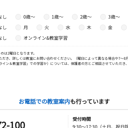
なし
0歳〜
1歳〜
2歳〜
3歳〜
なし
月
火
水
木
金
なし
オンライン&教室学習
のは2曜日となります。
ただき、詳しくは教室にお問い合わせください。（曜日によって異なる場合や7～8
ライン＆教室学習」での学習か）については、保護者の方とご相談させていただき
お電話での教室案内
も行っています
受付時間
72-100
9:30～17:30（土日、祝