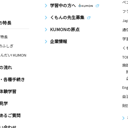
ペ
学習中の方へ
フ
くもんの先生募集
Ja
の特長
KUMONの原点
通
の特長
学
企業情報
Nのふしぎ
く
んだい! KUMON
TO
施
の流れ
・各種手続き
Eng
体験学習
自
見学
財
あるご質問
い合わせ