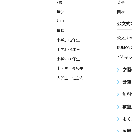
3歳
英語
年少
国語
年中
公文式
年長
公文式
小学1・2年生
KUMO
小学3・4年生
どんなも
小学5・6年生
中学生・高校生
学習
大学生・社会人
会費
無料
教室
よく
お問