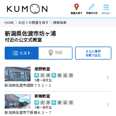
教室を探す
学習中の方
メニュー
HOME
お近くの教室を探す
検索結果
新潟県佐渡市坊ヶ浦
付近の公文式教室
さらに条件
地図
リスト
を絞り込む
畑野教室
月
火
水
木
金
土
日
5歳～高校生
新潟県佐渡市畑野７５２－１
新穂教室
月
火
水
木
金
土
日
3歳～高校生
新潟県佐渡市下新穂６２－７