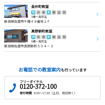
金井町教室
月
火
水
木
金
土
日
3歳～高校生
新潟県佐渡市千種４９番地２Ｆ
真野新町教室
月
火
水
木
金
土
日
0歳～高校生
新潟県佐渡市真野新町５０４－３
お電話での教室案内
も行っています
フリーダイヤル
0120-372-100
受付時間
9:30～17:30（土日、祝日除く）