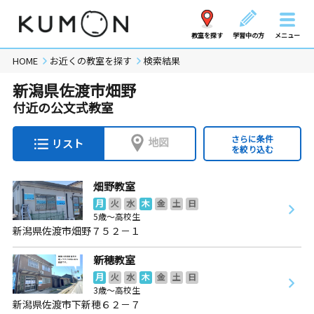
教室を探す
学習中の方
メニュー
HOME
お近くの教室を探す
検索結果
新潟県佐渡市畑野
付近の公文式教室
さらに条件
地図
リスト
を絞り込む
畑野教室
月
火
水
木
金
土
日
5歳～高校生
新潟県佐渡市畑野７５２－１
新穂教室
月
火
水
木
金
土
日
3歳～高校生
新潟県佐渡市下新穂６２－７