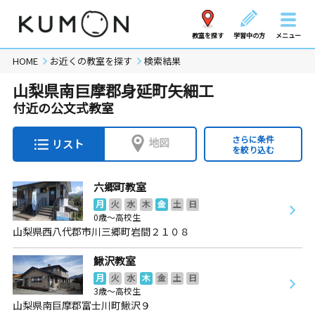
教室を探す
学習中の方
メニュー
HOME
お近くの教室を探す
検索結果
山梨県南巨摩郡身延町矢細工
付近の公文式教室
さらに条件
地図
リスト
を絞り込む
六郷町教室
月
火
水
木
金
土
日
0歳～高校生
山梨県西八代郡市川三郷町岩間２１０８
鰍沢教室
月
火
水
木
金
土
日
3歳～高校生
山梨県南巨摩郡富士川町鰍沢９