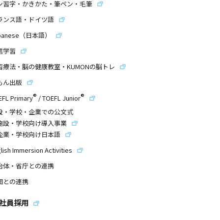
ン習字・かきかた・筆ペン・毛筆
ランス語・ドイツ語
panese（日本語）
信学習
習療法・脳の健康教室・KUMONの脳トレ
もん出版
®
®
EFL Primary
/
TOEFL Junior
設・学校・企業での公文式
施設・学校向け導入事業
企業・学校向け日本語
lish Immersion Activities
治体・省庁との連携
団との連携
社員採用