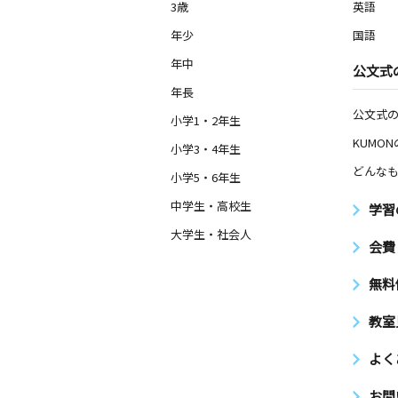
3歳
英語
年少
国語
年中
公文式
年長
公文式
小学1・2年生
KUMO
小学3・4年生
どんなも
小学5・6年生
中学生・高校生
学習
大学生・社会人
会費
無料
教室
よく
お問