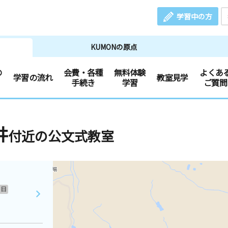
学習中の方
KUMONの原点
の
会費・各種
無料体験
よくあ
学習の流れ
教室見学
手続き
学習
ご質問
井
付近の公文式教室
日