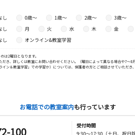
なし
0歳〜
1歳〜
2歳〜
3歳〜
なし
月
火
水
木
金
なし
オンライン&教室学習
のは2曜日となります。
ただき、詳しくは教室にお問い合わせください。（曜日によって異なる場合や7～8
ライン＆教室学習」での学習か）については、保護者の方とご相談させていただき
お電話での教室案内
も行っています
受付時間
72-100
9:30～17:30（土日、祝