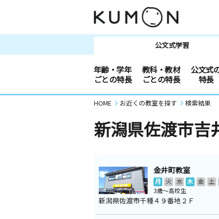
公文式学習
年齢・学年
教科・教材
公文式
ごとの特長
ごとの特長
特長
HOME
お近くの教室を探す
検索結果
新潟県佐渡市吉
金井町教室
月
火
水
木
金
土
3歳～高校生
新潟県佐渡市千種４９番地２Ｆ