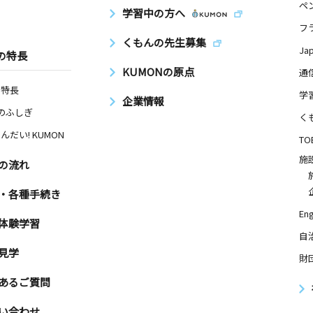
ペ
学習中の方へ
フ
くもんの先生募集
Ja
の特長
KUMONの原点
通
の特長
学
企業情報
Nのふしぎ
く
んだい! KUMON
TO
施
の流れ
・各種手続き
Eng
体験学習
自
見学
財
あるご質問
い合わせ