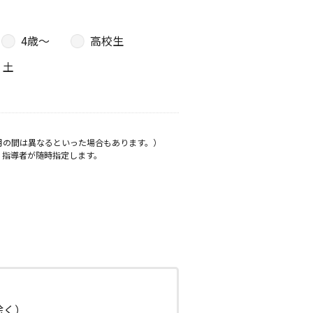
4歳〜
高校生
土
月の間は異なるといった場合もあります。）
、指導者が随時指定します。
日除く）