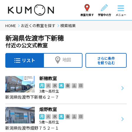
教室を探す
学習中の方
メニュー
HOME
お近くの教室を探す
検索結果
新潟県佐渡市下新穂
付近の公文式教室
さらに条件
地図
リスト
を絞り込む
新穂教室
月
火
水
木
金
土
日
3歳～高校生
新潟県佐渡市下新穂６２－７
畑野教室
月
火
水
木
金
土
日
5歳～高校生
新潟県佐渡市畑野７５２－１