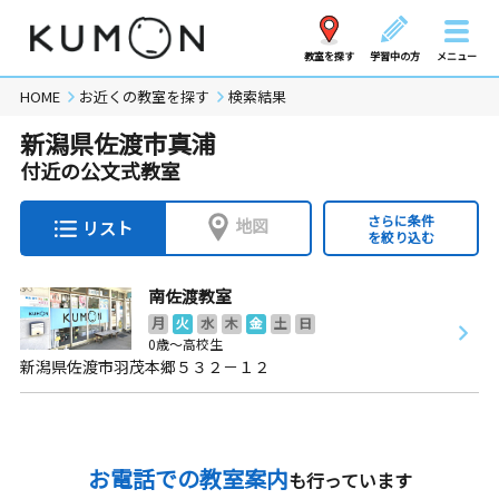
教室を探す
学習中の方
メニュー
HOME
お近くの教室を探す
検索結果
新潟県佐渡市真浦
付近の公文式教室
さらに条件
地図
リスト
を絞り込む
南佐渡教室
月
火
水
木
金
土
日
0歳～高校生
新潟県佐渡市羽茂本郷５３２－１２
お電話での教室案内
も行っています