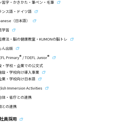
ン習字・かきかた・筆ペン・毛筆
ランス語・ドイツ語
panese（日本語）
信学習
習療法・脳の健康教室・KUMONの脳トレ
もん出版
®
®
EFL Primary
/
TOEFL Junior
設・学校・企業での公文式
施設・学校向け導入事業
企業・学校向け日本語
lish Immersion Activities
治体・省庁との連携
団との連携
社員採用