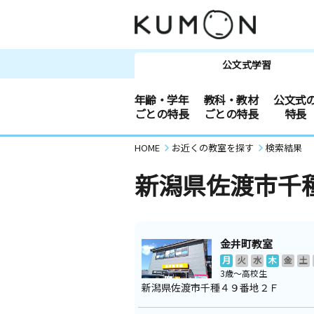
公文式学習
年齢・学年
教科・教材
公文式
ごとの特長
ごとの特長
特長
HOME
お近くの教室を探す
検索結果
新潟県佐渡市千
金井町教室
月
火
水
木
金
土
3歳～高校生
新潟県佐渡市千種４９番地２Ｆ