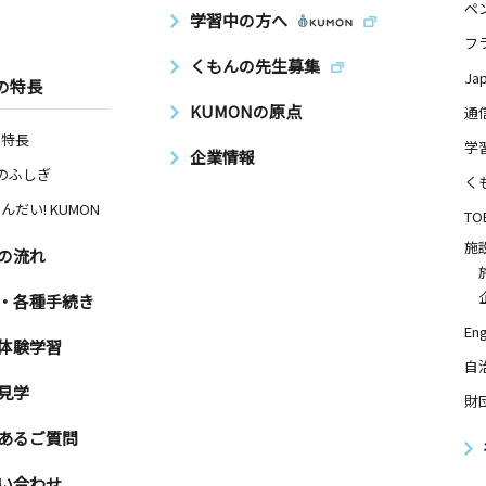
ペ
学習中の方へ
フ
くもんの先生募集
Ja
の特長
KUMONの原点
通
の特長
学
企業情報
Nのふしぎ
く
んだい! KUMON
TO
施
の流れ
・各種手続き
Eng
体験学習
自
見学
財
あるご質問
い合わせ