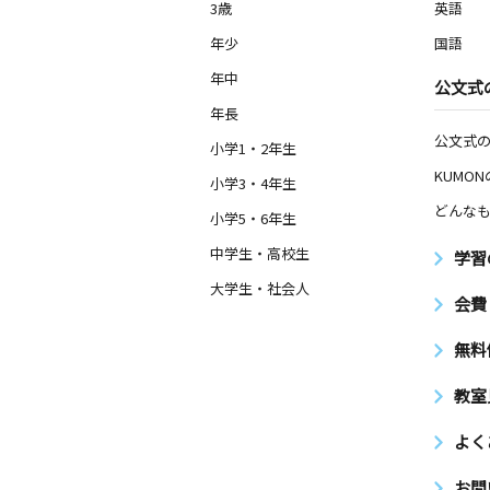
3歳
英語
年少
国語
年中
公文式
年長
公文式
小学1・2年生
KUMO
小学3・4年生
どんなも
小学5・6年生
中学生・高校生
学習
大学生・社会人
会費
無料
教室
よく
お問