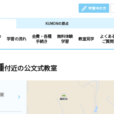
学習中の方
KUMONの原点
の
会費・各種
無料体験
よくあ
学習の流れ
教室見学
手続き
学習
ご質問
種
付近の公文式教室
日