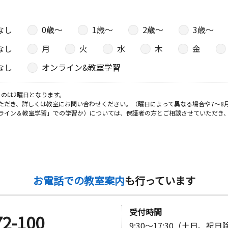
なし
0歳〜
1歳〜
2歳〜
3歳〜
なし
月
火
水
木
金
なし
オンライン&教室学習
のは2曜日となります。
ただき、詳しくは教室にお問い合わせください。（曜日によって異なる場合や7～8
ライン＆教室学習」での学習か）については、保護者の方とご相談させていただき
お電話での教室案内
も行っています
受付時間
72-100
9:30～17:30（土日、祝