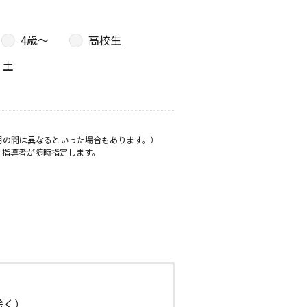
4歳〜
高校生
土
月の間は異なるといった場合もあります。）
、指導者が随時指定します。
日除く）