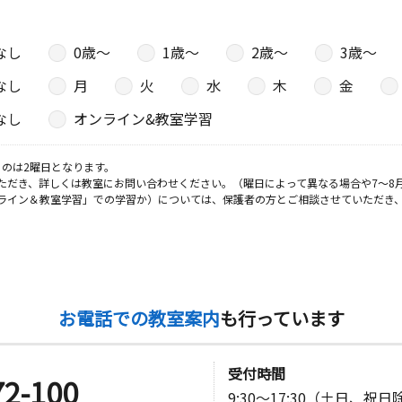
なし
0歳〜
1歳〜
2歳〜
3歳〜
なし
月
火
水
木
金
なし
オンライン&教室学習
のは2曜日となります。
ただき、詳しくは教室にお問い合わせください。（曜日によって異なる場合や7～8
ライン＆教室学習」での学習か）については、保護者の方とご相談させていただき
お電話での教室案内
も行っています
受付時間
72-100
9:30～17:30（土日、祝