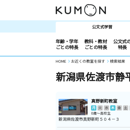
公文式学習
年齢・学年
教科・教材
公文式
ごとの特長
ごとの特長
特長
HOME
お近くの教室を探す
検索結果
新潟県佐渡市静
真野新町教室
月
火
水
木
金
土
0歳～高校生
新潟県佐渡市真野新町５０４－３