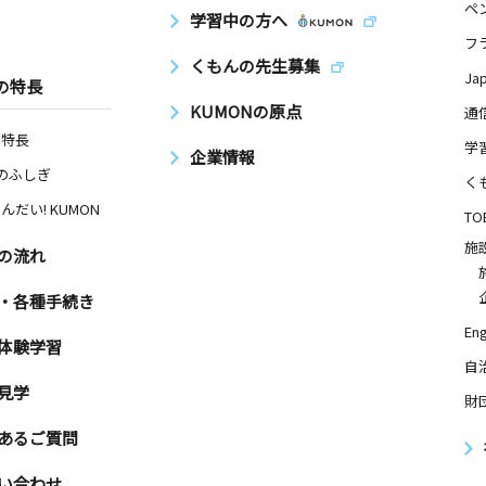
ペ
学習中の方へ
フ
くもんの先生募集
Ja
の特長
KUMONの原点
通
の特長
学
企業情報
Nのふしぎ
く
んだい! KUMON
TO
施
の流れ
・各種手続き
Eng
体験学習
自
見学
財
あるご質問
い合わせ