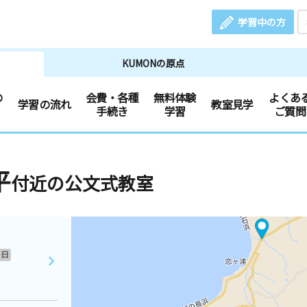
学習中の方
KUMONの原点
の
会費・各種
無料体験
よくあ
学習の流れ
教室見学
手続き
学習
ご質問
平
付近の公文式教室
日