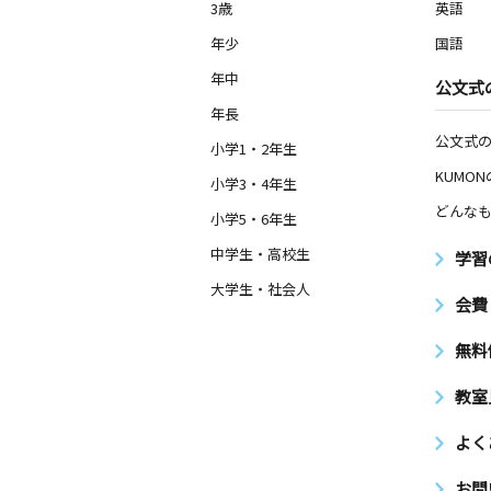
3歳
英語
年少
国語
年中
公文式
年長
公文式
小学1・2年生
KUMO
小学3・4年生
どんなも
小学5・6年生
中学生・高校生
学習
大学生・社会人
会費
無料
教室
よく
お問