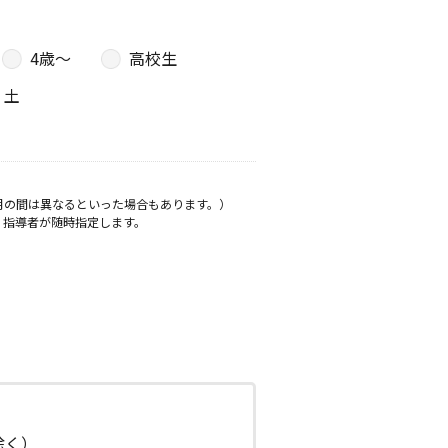
4歳〜
高校生
土
月の間は異なるといった場合もあります。）
、指導者が随時指定します。
日除く）