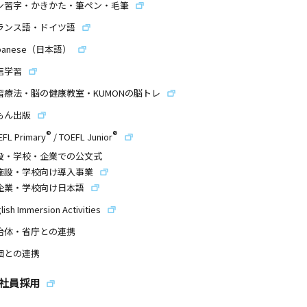
ン習字・かきかた・筆ペン・毛筆
ランス語・ドイツ語
panese（日本語）
信学習
習療法・脳の健康教室・KUMONの脳トレ
もん出版
®
®
EFL Primary
/
TOEFL Junior
設・学校・企業での公文式
施設・学校向け導入事業
企業・学校向け日本語
lish Immersion Activities
治体・省庁との連携
団との連携
社員採用