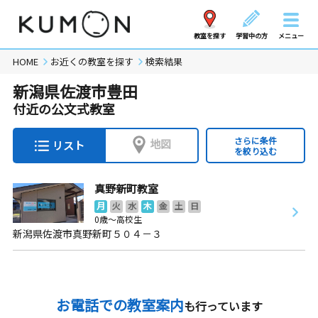
教室を探す
学習中の方
メニュー
HOME
お近くの教室を探す
検索結果
新潟県佐渡市豊田
付近の公文式教室
さらに条件
地図
リスト
を絞り込む
真野新町教室
月
火
水
木
金
土
日
0歳～高校生
新潟県佐渡市真野新町５０４－３
お電話での教室案内
も行っています