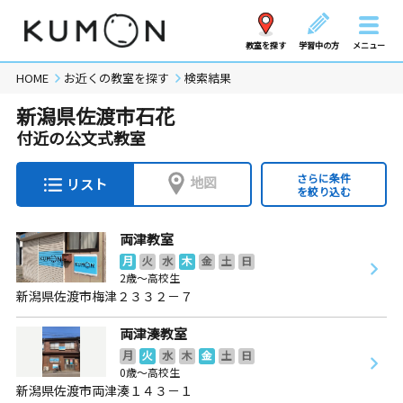
教室を探す
学習中の方
メニュー
HOME
お近くの教室を探す
検索結果
新潟県佐渡市石花
付近の公文式教室
さらに条件
地図
リスト
を絞り込む
両津教室
月
火
水
木
金
土
日
2歳～高校生
新潟県佐渡市梅津２３３２－７
両津湊教室
月
火
水
木
金
土
日
0歳～高校生
新潟県佐渡市両津湊１４３－１