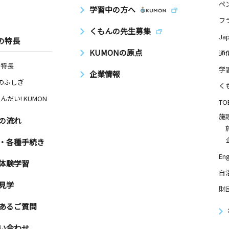
ペ
学習中の方へ
フ
くもんの先生募集
Ja
の特長
KUMONの原点
通
の特長
学
企業情報
Nのふしぎ
く
んだい! KUMON
TO
施
の流れ
・各種手続き
Eng
体験学習
自
見学
財
あるご質問
い合わせ