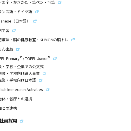
ン習字・かきかた・筆ペン・毛筆
ランス語・ドイツ語
panese（日本語）
信学習
習療法・脳の健康教室・KUMONの脳トレ
もん出版
®
®
EFL Primary
/
TOEFL Junior
設・学校・企業での公文式
施設・学校向け導入事業
企業・学校向け日本語
lish Immersion Activities
治体・省庁との連携
団との連携
社員採用