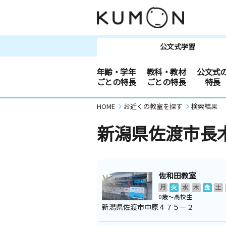
公文式学習
年齢・学年
教科・教材
公文式
ごとの特長
ごとの特長
特長
HOME
お近くの教室を探す
検索結果
新潟県佐渡市長
佐和田教室
月
火
水
木
金
土
0歳～高校生
新潟県佐渡市中原４７５－２