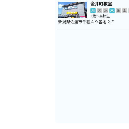
金井町教室
月
火
水
木
金
土
3歳～高校生
新潟県佐渡市千種４９番地２Ｆ