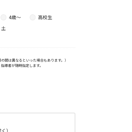
4歳〜
高校生
土
月の間は異なるといった場合もあります。）
、指導者が随時指定します。
日除く）