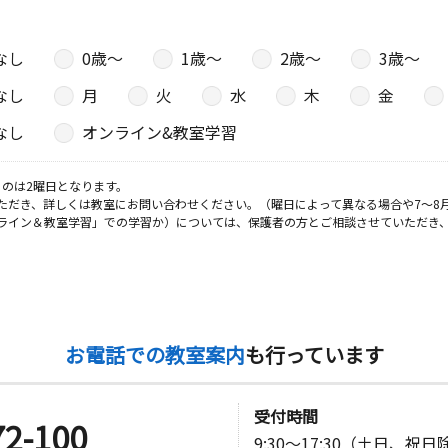
なし
0歳〜
1歳〜
2歳〜
3歳〜
なし
月
火
水
木
金
なし
オンライン&教室学習
のは2曜日となります。
ただき、詳しくは教室にお問い合わせください。（曜日によって異なる場合や7～8
ライン＆教室学習」での学習か）については、保護者の方とご相談させていただき
お電話での教室案内
も行っています
受付時間
72-100
9:30～17:30（土日、祝