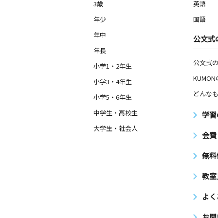
3歳
英語
年少
国語
年中
公文式
年長
公文式
小学1・2年生
KUMO
小学3・4年生
どんなも
小学5・6年生
中学生・高校生
学習
大学生・社会人
会費
無料
教室
よく
お問