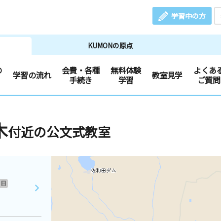
学習中の方
KUMONの原点
の
会費・各種
無料体験
よくあ
学習の流れ
教室見学
手続き
学習
ご質問
木
付近の公文式教室
日