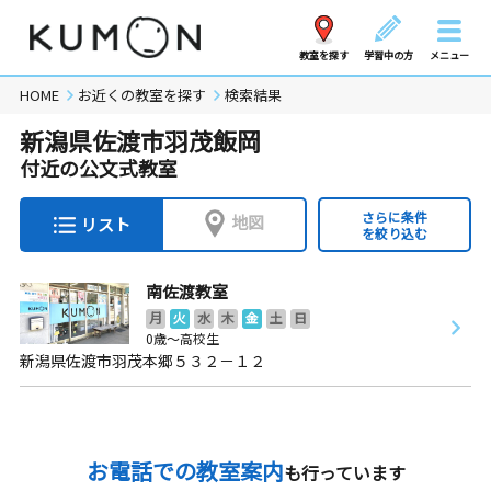
教室を探す
学習中の方
メニュー
HOME
お近くの教室を探す
検索結果
新潟県佐渡市羽茂飯岡
付近の公文式教室
さらに条件
地図
リスト
を絞り込む
南佐渡教室
月
火
水
木
金
土
日
0歳～高校生
新潟県佐渡市羽茂本郷５３２－１２
お電話での教室案内
も行っています