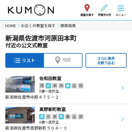
教室を探す
学習中の方
メニュー
HOME
お近くの教室を探す
検索結果
新潟県佐渡市河原田本町
付近の公文式教室
さらに条件
地図
リスト
を絞り込む
佐和田教室
月
火
水
木
金
土
日
0歳～高校生
新潟県佐渡市中原４７５－２
真野新町教室
月
火
水
木
金
土
日
0歳～高校生
新潟県佐渡市真野新町５０４－３