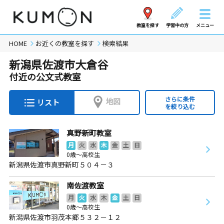
教室を探す
学習中の方
メニュー
HOME
お近くの教室を探す
検索結果
新潟県佐渡市大倉谷
付近の公文式教室
さらに条件
地図
リスト
を絞り込む
真野新町教室
月
火
水
木
金
土
日
0歳～高校生
新潟県佐渡市真野新町５０４－３
南佐渡教室
月
火
水
木
金
土
日
0歳～高校生
新潟県佐渡市羽茂本郷５３２－１２