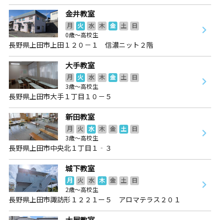
金井教室
月
火
水
木
金
土
日
0歳～高校生
長野県上田市上田１２０－１ 信濃ニット２階
大手教室
月
火
水
木
金
土
日
3歳～高校生
長野県上田市大手１丁目１０－５
新田教室
月
火
水
木
金
土
日
3歳～高校生
長野県上田市中央北１丁目１‐３
城下教室
月
火
水
木
金
土
日
2歳～高校生
長野県上田市諏訪形１２２１ー５ アロマテラス２０１
大屋教室