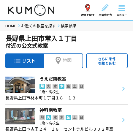
教室を探す
学習中の方
メニュー
HOME
お近くの教室を探す
検索結果
長野県上田市常入１丁目
付近の公文式教室
さらに条件
地図
リスト
を絞り込む
うえだ東教室
月
火
水
木
金
土
日
0歳～高校生
長野県上田市材木町１丁目１８－１３
神科南教室
月
火
水
木
金
土
日
3歳～高校生
長野県上田市古里２４－１８ セントラルビル３０２号室