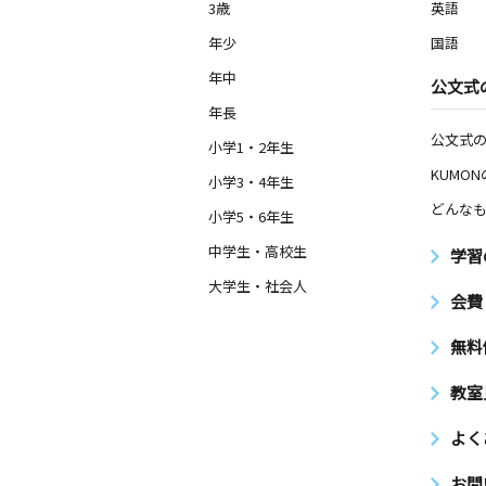
3歳
英語
年少
国語
年中
公文式
年長
公文式
小学1・2年生
KUMO
小学3・4年生
どんなも
小学5・6年生
中学生・高校生
学習
大学生・社会人
会費
無料
教室
よく
お問