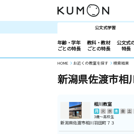
公文式学習
年齢・学年
教科・教材
公文式
ごとの特長
ごとの特長
特長
HOME
お近くの教室を探す
検索結果
新潟県佐渡市相
相川教室
月
火
水
木
金
土
3歳～高校生
新潟県佐渡市相川羽田町７３