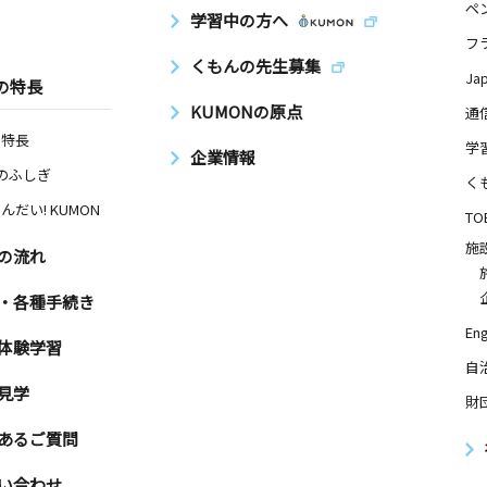
ペ
学習中の方へ
フ
くもんの先生募集
Ja
の特長
KUMONの原点
通
の特長
学
企業情報
Nのふしぎ
く
んだい! KUMON
TO
施
の流れ
・各種手続き
Eng
体験学習
自
見学
財
あるご質問
い合わせ