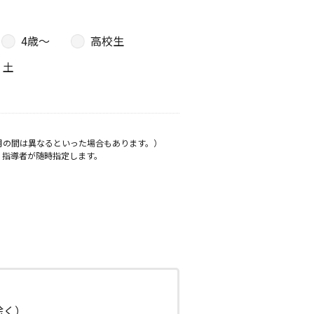
4歳〜
高校生
土
月の間は異なるといった場合もあります。）
、指導者が随時指定します。
日除く）