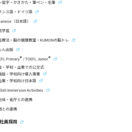
ン習字・かきかた・筆ペン・毛筆
ランス語・ドイツ語
panese（日本語）
信学習
習療法・脳の健康教室・KUMONの脳トレ
もん出版
®
®
EFL Primary
/
TOEFL Junior
設・学校・企業での公文式
施設・学校向け導入事業
企業・学校向け日本語
lish Immersion Activities
治体・省庁との連携
団との連携
社員採用