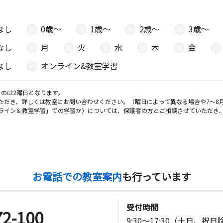
なし
0歳〜
1歳〜
2歳〜
3歳〜
なし
月
火
水
木
金
なし
オンライン&教室学習
のは2曜日となります。
ただき、詳しくは教室にお問い合わせください。（曜日によって異なる場合や7～8
ライン＆教室学習」での学習か）については、保護者の方とご相談させていただき
お電話での教室案内
も行っています
受付時間
72-100
9:30～17:30（土日、祝