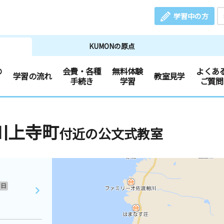
学習中の方
KUMONの原点
の
会費・各種
無料体験
よくあ
学習の流れ
教室見学
手続き
学習
ご質問
川上寺町
付近の公文式教室
日