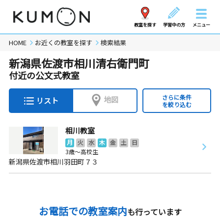
教室を探す
学習中の方
メニュー
HOME
お近くの教室を探す
検索結果
新潟県佐渡市相川清右衛門町
付近の公文式教室
さらに条件
地図
リスト
を絞り込む
相川教室
月
火
水
木
金
土
日
3歳～高校生
新潟県佐渡市相川羽田町７３
お電話での教室案内
も行っています