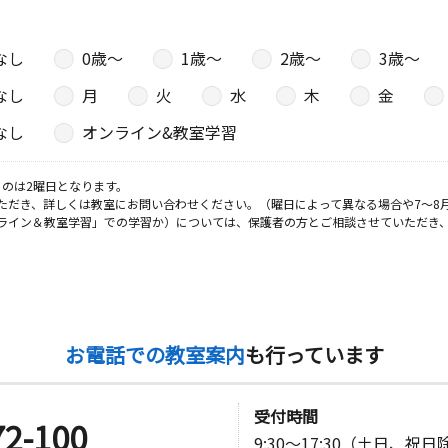
なし
0歳〜
1歳〜
2歳〜
3歳〜
なし
月
火
水
木
金
なし
オンライン&教室学習
のは2曜日となります。
ただき、詳しくは教室にお問い合わせください。（曜日によって異なる場合や7～8
ライン＆教室学習」での学習か）については、保護者の方とご相談させていただき
お電話での教室案内
も行っています
受付時間
72-100
9:30～17:30（土日、祝