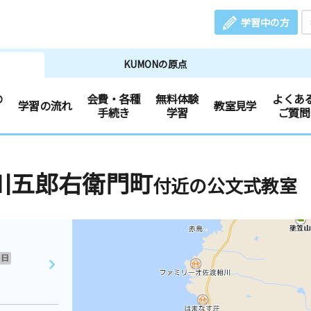
学習中の方
KUMONの原点
の
会費・各種
無料体験
よくあ
学習の流れ
教室見学
手続き
学習
ご質問
川五郎右衛門町
付近の公文式教室
日