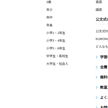
3歳
英語
年少
国語
年中
公文式
年長
公文式
小学1・2年生
KUMO
小学3・4年生
どんなも
小学5・6年生
中学生・高校生
学習
大学生・社会人
会費
無料
教室
よく
お問