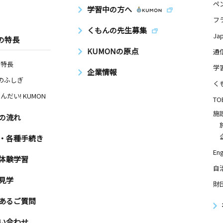
ペ
学習中の方へ
フ
くもんの先生募集
Ja
の特長
KUMONの原点
通
の特長
学
企業情報
Nのふしぎ
く
んだい! KUMON
TO
施
の流れ
・各種手続き
Eng
体験学習
自
見学
財
あるご質問
い合わせ