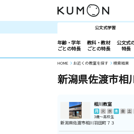
公文式学習
年齢・学年
教科・教材
公文式
ごとの特長
ごとの特長
特長
HOME
お近くの教室を探す
検索結果
新潟県佐渡市相
相川教室
月
火
水
木
金
土
3歳～高校生
新潟県佐渡市相川羽田町７３