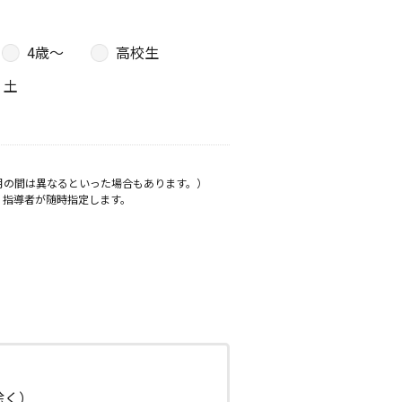
4歳〜
高校生
土
月の間は異なるといった場合もあります。）
、指導者が随時指定します。
日除く）