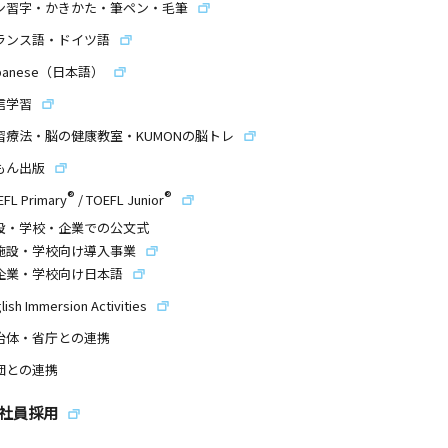
ン習字・かきかた・筆ペン・毛筆
ランス語・ドイツ語
panese（日本語）
信学習
習療法・脳の健康教室・KUMONの脳トレ
もん出版
®
®
EFL Primary
/
TOEFL Junior
設・学校・企業での公文式
施設・学校向け導入事業
企業・学校向け日本語
lish Immersion Activities
治体・省庁との連携
団との連携
社員採用