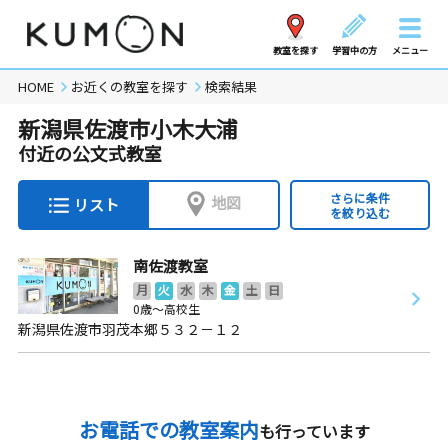
教室を探す
学習中の方
メニュー
HOME
お近くの教室を探す
検索結果
新潟県佐渡市小木大浦
付近の公文式教室
さらに条件
地図
リスト
を絞り込む
南佐渡教室
月
火
水
木
金
土
日
0歳～高校生
新潟県佐渡市羽茂本郷５３２－１２
お電話での教室案内
も行っています