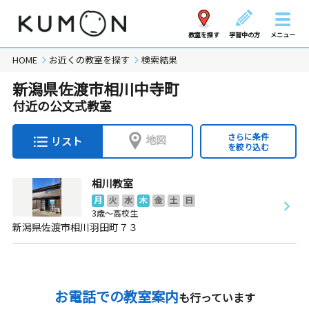
教室を探す
学習中の方
メニュー
HOME
お近くの教室を探す
検索結果
新潟県佐渡市相川中寺町
付近の公文式教室
さらに条件
地図
リスト
を絞り込む
相川教室
月
火
水
木
金
土
日
3歳～高校生
新潟県佐渡市相川羽田町７３
お電話での教室案内
も行っています