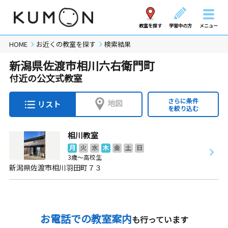
教室を探す
学習中の方
メニュー
HOME
お近くの教室を探す
検索結果
新潟県佐渡市相川六右衛門町
付近の公文式教室
さらに条件
地図
リスト
を絞り込む
相川教室
月
火
水
木
金
土
日
3歳～高校生
新潟県佐渡市相川羽田町７３
お電話での教室案内
も行っています