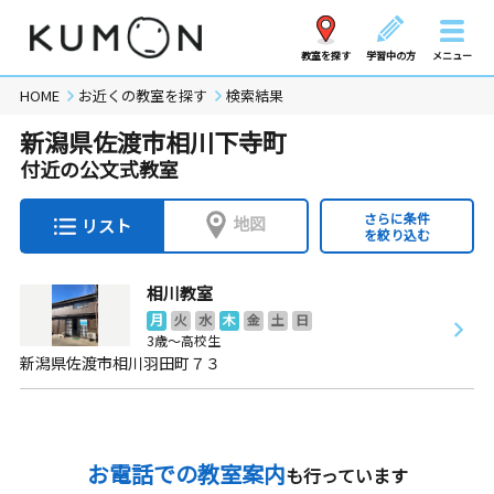
教室を探す
学習中の方
メニュー
HOME
お近くの教室を探す
検索結果
新潟県佐渡市相川下寺町
付近の公文式教室
さらに条件
地図
リスト
を絞り込む
相川教室
月
火
水
木
金
土
日
3歳～高校生
新潟県佐渡市相川羽田町７３
お電話での教室案内
も行っています