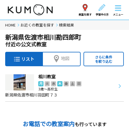
教室を探す
学習中の方
メニュー
HOME
お近くの教室を探す
検索結果
新潟県佐渡市相川勘四郎町
付近の公文式教室
さらに条件
地図
リスト
を絞り込む
相川教室
月
火
水
木
金
土
日
3歳～高校生
新潟県佐渡市相川羽田町７３
お電話での教室案内
も行っています